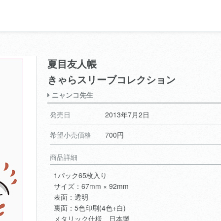
夏目友人帳
きゃらスリーブコレクション
ニャンコ先生
発売日
2013年7月2日
希望小売価格
700円
商品詳細
1パック65枚入り
サイズ：67mm × 92mm
表面：透明
裏面：5色印刷(4色+白)
メタリック仕様 日本製