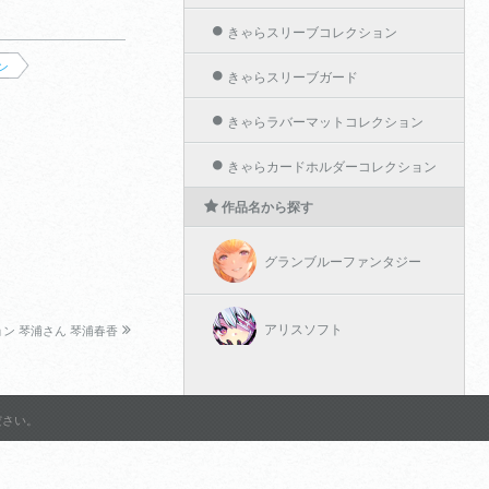
きゃらスリーブコレクション
ン
きゃらスリーブガード
きゃらラバーマットコレクション
きゃらカードホルダーコレクション
作品名から探す
グランブルーファンタジー
アリスソフト
ン 琴浦さん 琴浦春香
ようこそ実力至上主義の教室
へ 2nd Season
ださい。
Shadowverse