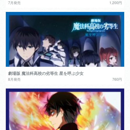
7月発売
1,200円
劇場版 魔法科高校の劣等生 星を呼ぶ少女
8月発売
760円