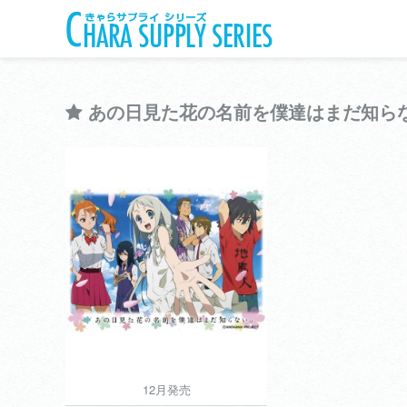
あの日見た花の名前を僕達はまだ知ら
きゃらスリーブコレクションデラックス
あの日見た花の名前を僕達
はまだ知らない。
View more
12月発売
12月発売