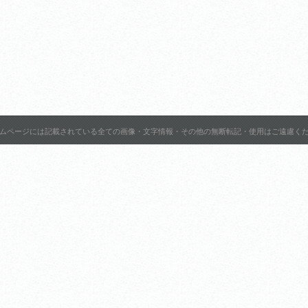
ムページには記載されている全ての画像・文字情報・その他の無断転記・使用はご遠慮く