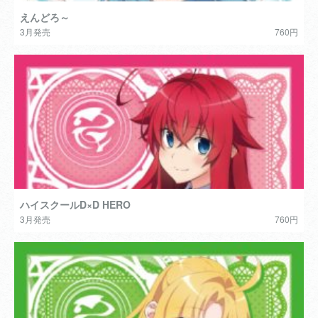
えんどろ～
3月発売
760円
ハイスクールD×D HERO
3月発売
760円