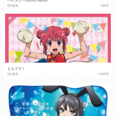
ハイスクールD×D HERO
3月発売
760円
とらドラ！
3月発売
1,200円