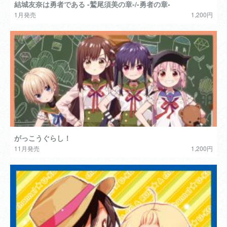
結城友奈は勇者である -鷲尾須美の章-/-勇者の章-
1月発売
1,200円
がっこうぐらし！
11月発売
1,200円