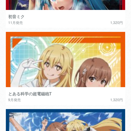
初音ミク
11月発売
1,320円
とある科学の超電磁砲T
9月発売
1,320円