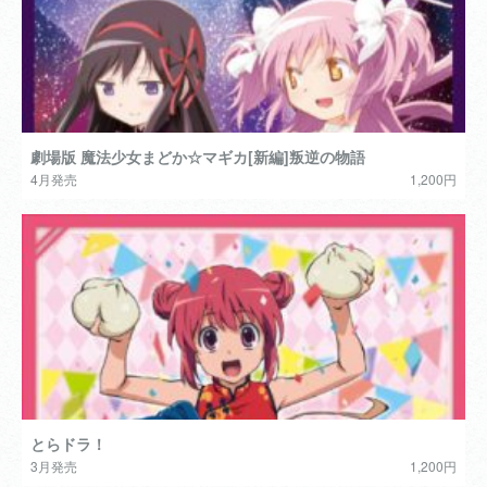
劇場版 魔法少女まどか☆マギカ[新編]叛逆の物語
4月発売
1,200円
とらドラ！
3月発売
1,200円