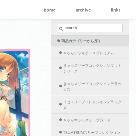
home
archive
links
商品カテゴリーから探す
きゃらデッキケースプレミアム
きゃらスリーブコレクションマット
シリーズ
ションマットシリー
きゃらスリーブコレクションデラッ
rt2
クス
リセスリーブコレクションデラック
ス
きゃらマットスリーブガード
TSUMTSUMスリーブコレクション