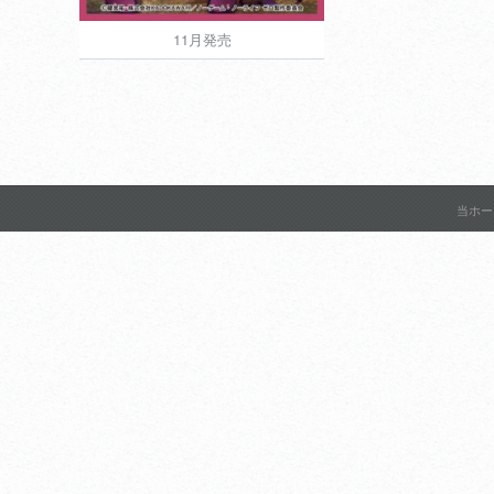
11月発売
11月発売
1,200円
当ホー