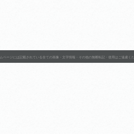
ムページには記載されている全ての画像・文字情報・その他の無断転記・使用はご遠慮く