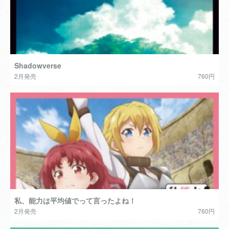
Shadowverse
2月発売
760円
私、能力は平均値でって言ったよね！
2月発売
760円