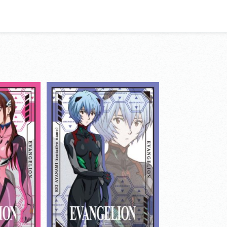
ョンマットシリー
きゃらスリーブコレクションマットシリー
ズ
ゲリオン劇
シン・エヴァンゲリオン劇
場版
View more