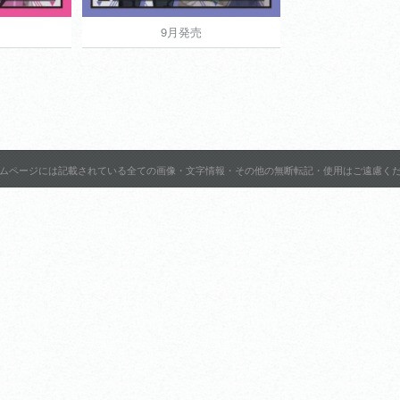
9月発売
9月発売
836円
836円
ムページには記載されている全ての画像・文字情報・その他の無断転記・使用はご遠慮く