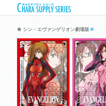
シン・エヴァンゲリオン劇場版
きゃらスリーブコレクションマットシリー
きゃらスリーブコレクシ
ズ
ズ
シン・エヴァンゲリオン劇
シン・エヴァン
場版
場版
View more
View more