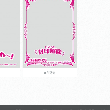
ブガード
きゃらマットスリーブガード
ーさくら
カードキャプターさくら
View more
8月発売
8月発売
630円
630円