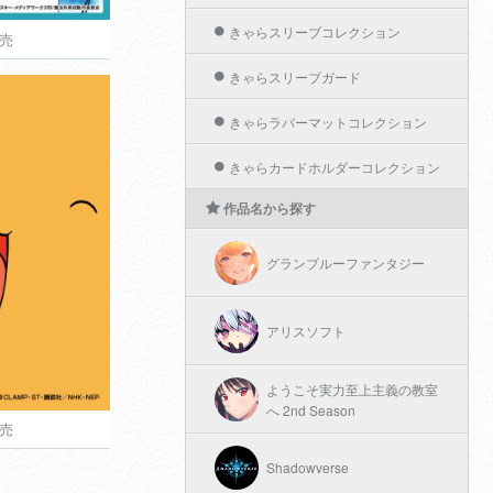
きゃらスリーブコレクション
発売
発売
きゃらスリーブガード
760円
きゃらラバーマットコレクション
きゃらカードホルダーコレクション
コレクション
ターさくら
作品名から探す
グランブルーファンタジー
アリスソフト
ようこそ実力至上主義の教室
へ 2nd Season
発売
発売
700円
Shadowverse