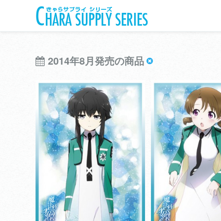
2014年8月発売の商品
きゃらスリーブコレクションマットシリー
きゃらスリーブコレクシ
ズ
ズ
魔法科高校の劣等生
魔法科高校の
View more
View more