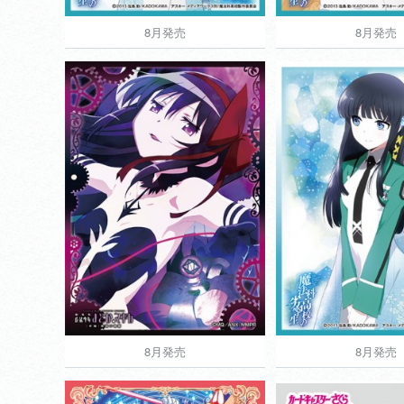
8月発売
8月発売
8月発売
8月発売
760円
きゃらスリーブコレクションマットシリー
きゃらスリーブコレクシ
ズ
ズ
劇場版 魔法少女まどか☆マ
魔法科高校の
ギカ[新編]叛逆の物語
View more
View more
8月発売
8月発売
8月発売
8月発売
760円