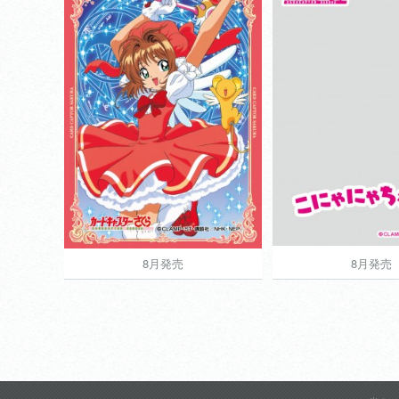
きゃらスリーブコレクション
きゃらマットスリー
カードキャプターさくら
カードキャプタ
View more
View more
8月発売
8月発売
8月発売
8月発売
700円