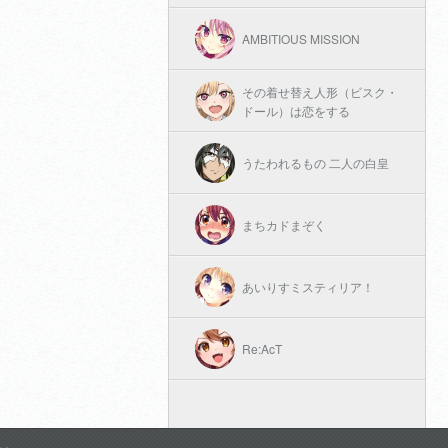
AMBITIOUS MISSION
その着せ替え人形（ビスク・
ドール）は恋をする
うたわれるもの 二人の白皇
まちカドまぞく
あいりすミスティリア！
Re:AcT
結城友奈は勇者である -大満開
の章-