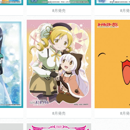
8月発売
8月
8月発売
8月
760円
760円
ョンマットシリー
きゃらスリーブコレクションマットシリー
きゃらスリーブ
カードキャプ
ズ
劣等生
劇場版 魔法少女まどか☆マ
View more
ギカ[新編]叛逆の物語
View more
8月発売
8月
8月発売
8月
760円
760円