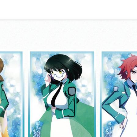
ョンマットシリー
きゃらスリーブコレクションマットシリー
きゃらスリーブコレク
ズ
ズ
劣等生
魔法科高校の劣等生
魔法科高校
View more
View more