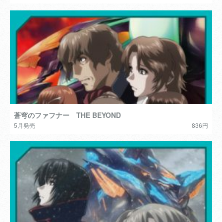
蒼穹のファフナー THE BEYOND
5月発売
836円