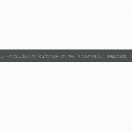
ムページには記載されている全ての画像・文字情報・その他の無断転記・使用はご遠慮く