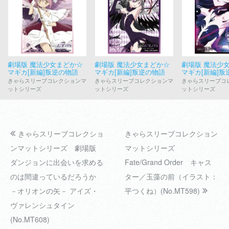
劇場版 魔法少女まどか☆
劇場版 魔法少女まどか☆
劇場版 魔法少
マギカ[新編]叛逆の物語
マギカ[新編]叛逆の物語
マギカ[新編]叛
きゃらスリーブコレクションマ
きゃらスリーブコレクションマ
きゃらスリーブコ
ットシリーズ
ットシリーズ
ットシリーズ
きゃらスリーブコレクショ
きゃらスリーブコレクション
ンマットシリーズ 劇場版
マットシリーズ
ダンジョンに出会いを求める
Fate/Grand Order キャス
のは間違っているだろうか
ター／玉藻の前（イラスト：
－オリオンの矢－ アイズ・
平つくね）(No.MT598)
ヴァレンシュタイン
(No.MT608)