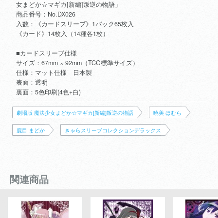
女まどか☆マギカ[新編]叛逆の物語」
商品番号：No.DX026
入数：《カードスリーブ》1パック65枚入
《カード》14枚入（14種各1枚）
■カードスリーブ仕様
サイズ：67mm × 92mm（TCG標準サイズ）
仕様：マット仕様 日本製
表面：透明
裏面：5色印刷(4色+白)
劇場版 魔法少女まどか☆マギカ[新編]叛逆の物語
暁美 ほむら
鹿目 まどか
きゃらスリーブコレクションデラックス
関連商品