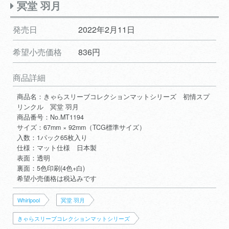
冥堂 羽月
発売日
2022年2月11日
希望小売価格
836円
商品詳細
商品名：きゃらスリーブコレクションマットシリーズ 初情スプ
リンクル 冥堂 羽月
商品番号：No.MT1194
サイズ：67mm × 92mm（TCG標準サイズ）
入数：1パック65枚入り
仕様：マット仕様 日本製
表面：透明
裏面：5色印刷(4色+白)
希望小売価格は税込みです
Whirlpool
冥堂 羽月
きゃらスリーブコレクションマットシリーズ