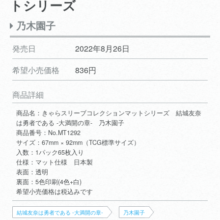
トシリーズ
乃木園子
発売日
2022年8月26日
希望小売価格
836円
商品詳細
商品名：きゃらスリーブコレクションマットシリーズ 結城友奈
は勇者である -大満開の章- 乃木園子
商品番号：No.MT1292
サイズ：67mm × 92mm（TCG標準サイズ）
入数：1パック65枚入り
仕様：マット仕様 日本製
表面：透明
裏面：5色印刷(4色+白)
希望小売価格は税込みです
結城友奈は勇者である -大満開の章-
乃木園子