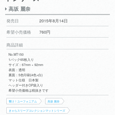
高坂 麗奈
発売日
2015年8月14日
希望小売価格
760円
商品詳細
No.MT150
1パック65枚入り
サイズ：67mm × 92mm
表面：透明
裏面：5色印刷(4色+白)
マット仕様 日本製
ヘッダー付きOP袋入り
希望小売価格は税抜きです
響け！ユーフォニアム
高坂 麗奈
きゃらスリーブコレクションマットシリーズ