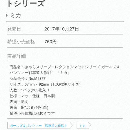
トシリーズ
ミカ
発売日
2017年10月27日
希望小売価格
760円
商品詳細
商品名：きゃらスリーブコレクションマットシリーズ ガールズ＆
パンツァー戦車道大作戦！ 「ミカ」
商品番号：No.MT377
サイズ：67mm × 92mm（TCG標準サイズ）
入数：1パック65枚入り
仕様：マット仕様 日本製
表面：透明
裏面：5色印刷(4色+白)
希望小売価格は税抜きです
ガールズ＆パンツァー 戦車道大作戦！
ミカ