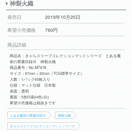
神裂火織
発売日
2019年10月25日
希望小売価格
760円
商品詳細
商品名：きゃらスリーブコレクションマットシリーズ とある魔
術の禁書目録Ⅲ 神裂火織
商品番号：No.MT678
サイズ：67mm × 92mm（TCG標準サイズ）
入数：1パック65枚入り
仕様：マット仕様 日本製
表面：透明
裏面：5色印刷(4色+白)
希望小売価格は税抜きです
とある魔術の禁書目録Ⅲ
神裂火織
きゃらスリーブコレクションマットシリーズ