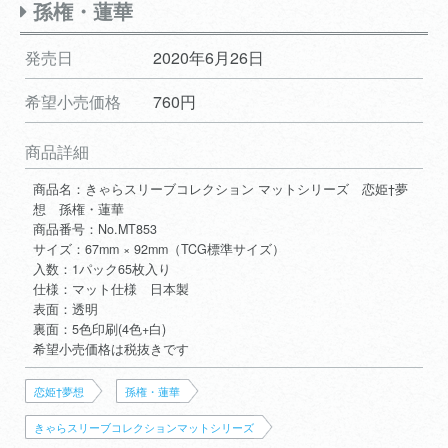
孫権・蓮華
発売日
2020年6月26日
希望小売価格
760円
商品詳細
商品名：きゃらスリーブコレクション マットシリーズ 恋姫†夢
想 孫権・蓮華
商品番号：No.MT853
サイズ：67mm × 92mm（TCG標準サイズ）
入数：1パック65枚入り
仕様：マット仕様 日本製
表面：透明
裏面：5色印刷(4色+白)
希望小売価格は税抜きです
恋姫†夢想
孫権・蓮華
きゃらスリーブコレクションマットシリーズ