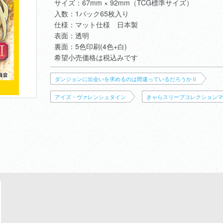
サイズ：67mm × 92mm（TCG標準サイズ）
入数：1パック65枚入り
仕様：マット仕様 日本製
表面：透明
裏面：5色印刷(4色+白)
希望小売価格は税込みです
ダンジョンに出会いを求めるのは間違っているだろうかⅡ
アイズ・ヴァレンシュタイン
きゃらスリーブコレクションマ