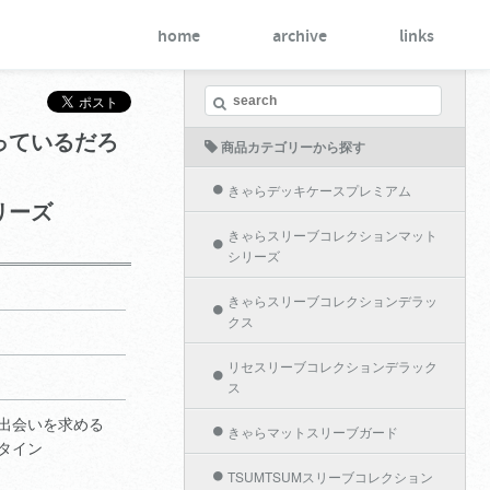
home
archive
links
っているだろ
商品カテゴリーから探す
きゃらデッキケースプレミアム
リーズ
きゃらスリーブコレクションマット
シリーズ
きゃらスリーブコレクションデラッ
クス
リセスリーブコレクションデラック
ス
出会いを求める
きゃらマットスリーブガード
タイン
TSUMTSUMスリーブコレクション