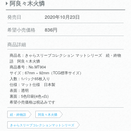
阿良々木火憐
発売日
2020年10月23日
希望小売価格
836円
商品詳細
商品名：きゃらスリーブコレクション マットシリーズ 続・終物
語 阿良々木火憐
商品番号：No.MT904
サイズ：67mm × 92mm（TCG標準サイズ）
入数：1パック65枚入り
仕様：マット仕様 日本製
表面：透明
裏面：5色印刷(4色+白)
希望小売価格は税込みです
続・終物語
阿良々木火憐
きゃらスリーブコレクションマットシリーズ