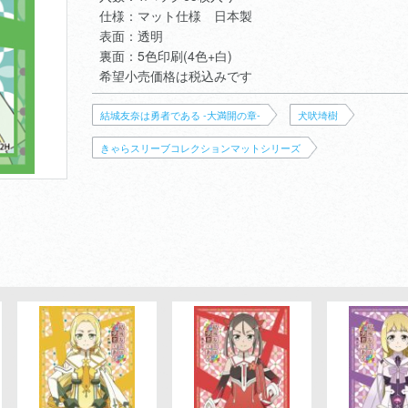
仕様：マット仕様 日本製
表面：透明
裏面：5色印刷(4色+白)
希望小売価格は税込みです
結城友奈は勇者である -大満開の章-
犬吠埼樹
きゃらスリーブコレクションマットシリーズ