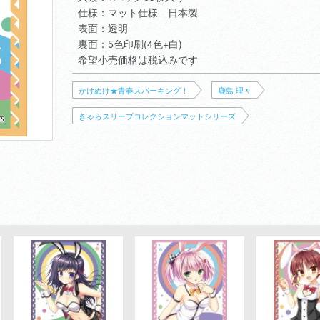
仕様：マット仕様 日本製
表面：透明
裏面：5色印刷(4色+白)
希望小売価格は税込みです
かけぬけ★青春スパーキング！
鹿島 理々
きゃらスリーブコレクションマットシリーズ