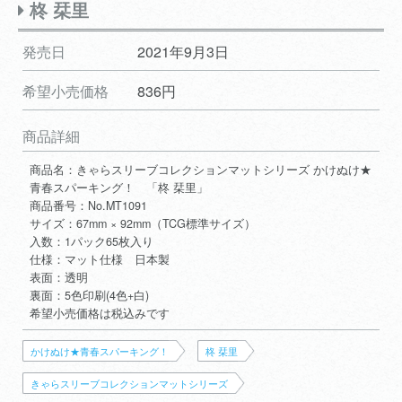
柊 栞里
発売日
2021年9月3日
希望小売価格
836円
商品詳細
商品名：きゃらスリーブコレクションマットシリーズ かけぬけ★
青春スパーキング！ 「柊 栞里」
商品番号：No.MT1091
サイズ：67mm × 92mm（TCG標準サイズ）
入数：1パック65枚入り
仕様：マット仕様 日本製
表面：透明
裏面：5色印刷(4色+白)
希望小売価格は税込みです
かけぬけ★青春スパーキング！
柊 栞里
きゃらスリーブコレクションマットシリーズ