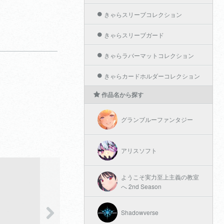
きゃらスリーブコレクション
きゃらスリーブガード
きゃらラバーマットコレクション
きゃらカードホルダーコレクション
作品名から探す
グランブルーファンタジー
アリスソフト
ようこそ実力至上主義の教室
へ 2nd Season
Shadowverse