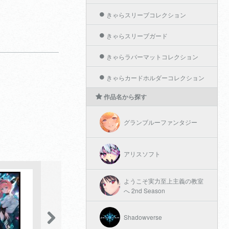
きゃらスリーブコレクション
きゃらスリーブガード
きゃらラバーマットコレクション
きゃらカードホルダーコレクション
作品名から探す
グランブルーファンタジー
アリスソフト
ようこそ実力至上主義の教室
へ 2nd Season
Shadowverse