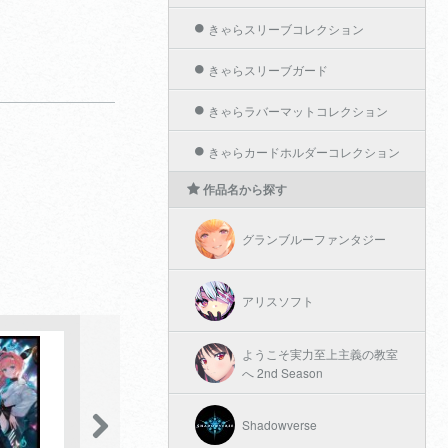
きゃらスリーブコレクション
きゃらスリーブガード
きゃらラバーマットコレクション
きゃらカードホルダーコレクション
作品名から探す
グランブルーファンタジー
アリスソフト
ようこそ実力至上主義の教室
へ 2nd Season
Shadowverse