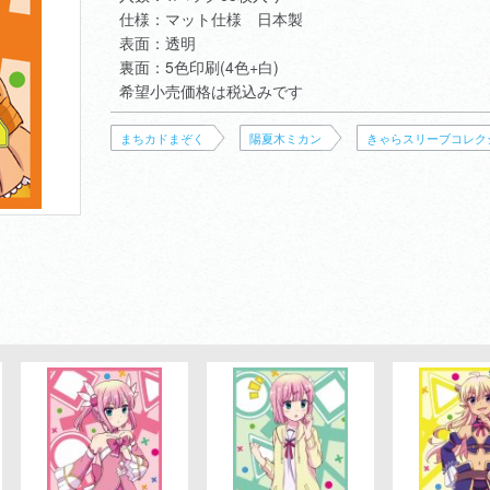
仕様：マット仕様 日本製
表面：透明
裏面：5色印刷(4色+白)
希望小売価格は税込みです
まちカドまぞく
陽夏木ミカン
きゃらスリーブコレク