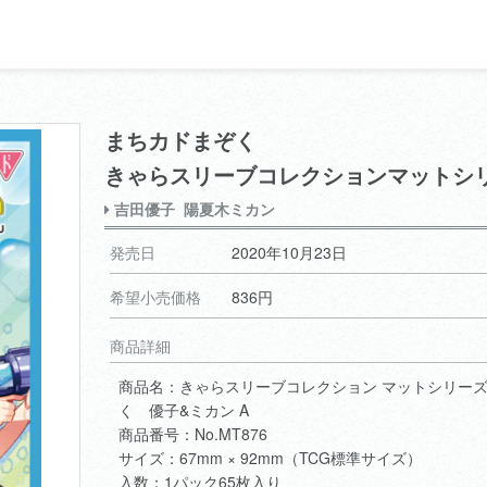
まちカドまぞく
きゃらスリーブコレクションマットシ
吉田優子
陽夏木ミカン
発売日
2020年10月23日
希望小売価格
836円
商品詳細
商品名：きゃらスリーブコレクション マットシリー
く 優子&ミカン A
商品番号：No.MT876
サイズ：67mm × 92mm（TCG標準サイズ）
入数：1パック65枚入り