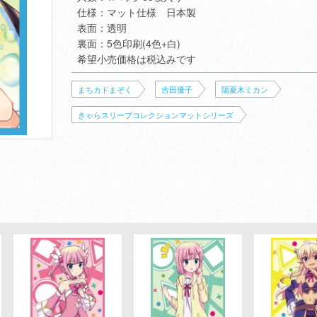
仕様：マット仕様 日本製
表面：透明
裏面：5色印刷(4色+白)
希望小売価格は税込みです
まちカドまぞく
吉田優子
陽夏木ミカン
きゃらスリーブコレクションマットシリーズ