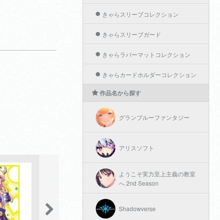
きゃらスリーブコレクション
きゃらスリーブガード
きゃらラバーマットコレクション
きゃらカードホルダーコレクション
作品名から探す
グランブルーファンタジー
アリスソフト
ようこそ実力至上主義の教室
へ 2nd Season
Shadowverse