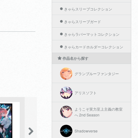
きゃらスリーブコレクション
きゃらスリーブガード
きゃらラバーマットコレクション
きゃらカードホルダーコレクション
作品名から探す
グランブルーファンタジー
アリスソフト
ようこそ実力至上主義の教室
へ 2nd Season
Shadowverse